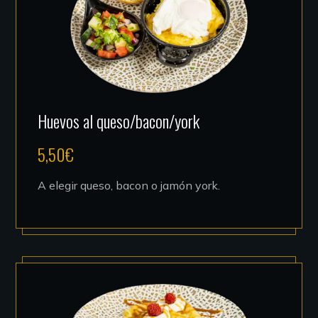
Huevos al queso/bacon/york
5,50
€
A elegir queso, bacon o jamón york.