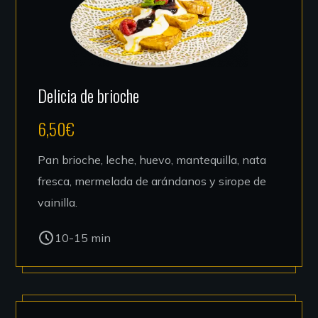
Delicia de brioche
6,50
€
Pan brioche, leche, huevo, mantequilla, nata
fresca, mermelada de arándanos y sirope de
vainilla.
10-15 min