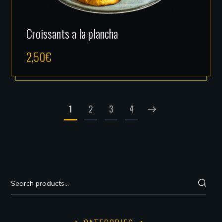
Croissants a la plancha
2,50
€
1
2
3
4